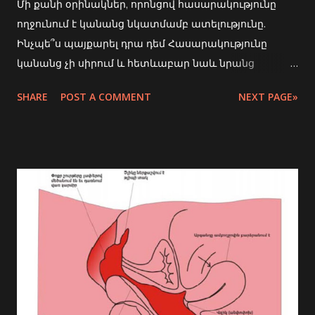
Մի քանի օրինակներ, որոնցով հասարակությունը
ողջունում է կանանց նկատմամբ ատելությունը.
Ինչպե՞ս պայքարել դրա դեմ Հասարակությունը
կանանց չի սիրում և հետևաբար նաև նրանց
հեշտոցները։ Շատ վաղ տարիքից մեզ սովորեցնում
SHARE
POST A COMMENT
NEXT PAGE»
են, որ հեշտոցները կամ կանանց սեռական
օրգանները չգիտես ինչու վատն են և կեղտոտ/
խուժան են։ Ինչպես նաև բնականաբար
տղամարդկանցը։ Այս գաղափարները
սոցիալականացման համար գալիս են
համընդհանուր օգտագործվող
լեզվամտածողությունից , սեռական բնույթի
կարծրատիպերից , սոցիալական նորմերից և
օգտագործվող տերմիններից։ Սակայն փաստն այն է ,
որ հեշտոցները մշակութային ատելության թիրախն
են և գլխավոր ատելության օբյեկտը համեմատած