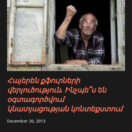
Հայերեն քֆուրների
վերլուծություն. Ինչպե՞ս են
օգտագործվում
կնատյացության կոնտեքստում
December 30, 2013