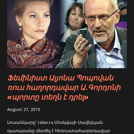
գերազանցում է առնանդամինը: Սա մի դրական
փաստ է հեշտոցի մասին, Նատալի Անժեյի `“Կին․ Մի
ինտիմ Աշխարագրություն” գրքից:
Ֆեմինիստ Ալյոնա Պոպովան
ռուս հաղորդավար Ա․Գորդոնի
«պորտը տեղն է դրել»
August 27, 2015
Լուսանկարը՝ ridus.ru Մոսկվայի Սավելևյան
դատարանը մերժել է հեռուստահաղորդավար