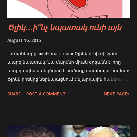
տղամարդկանց օրգանների և սեռի հետ, քանի որ
տղամարդկանց սեռական օրգանը դիտվում է որպես
հարձակվող ավելի շուտ, քան պասիվ և
Ծլիկ․․․ի՞նչ նպատակ ունի այն
նվաստացուցիչ՝ ինչպես հեշտոցը։ Մենք կարող ենք
սրա դեմն առնել լինելով ավելի կրթված և
August 16, 2015
տեղեկացված։ Եթե ցանկանում են վիրավորել որևե
մեկին ավելի ճիշտ կլինի արտահայտել կոնկրետ
Լուսանկարը՝ med-practic.com Ծլիկն ունի մի շատ
հատկանիշ և կոնկրետ մարդու անուն, քանի որ այլ
պարզ նպատակ: Նա մարմնի միակ օրգանն է, որը
բառեր ու ածանցներ օգտագործ...
պարզապես ստեղծված է հաճույք ստանալու համար:
Ծլիկն իրենից ներկայացնում է նյարդային հանգույց:
Ավելի ճիշտ 8,000 նյարդային կծիկներ: Սա նշանակում
SHARE
POST A COMMENT
NEXT PAGE»
է, որ ծլիկի նյարդային կծիկների կենտրոնացումն
ավելի բարձր է տղամարդու կամ կնոջ մարմնում
գտնվող մի ուրիշ օրգանի նյարդերի քանակից,
ներառյալ մատների ծայրերը, շուրթերնը ու լեզուն:
Ծլիկում գտնվող նյարդերի քանակը երկու անքամ