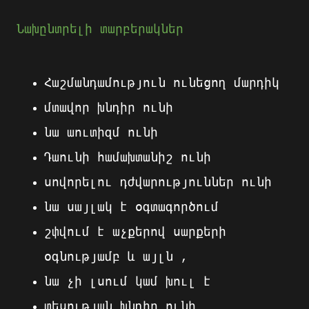
Նախընտրելի տարբերակներ
Հաշմանդամություն ունեցող մարդիկ
մտավոր խնդիր ունի
նա աուտիզմ ունի
Դաունի
համախտանիշ
ունի
սովորելու
դժվարություններ
ունի
նա
սայլակ
է
օգտագործում
շփվում
է
աչքերով
սարքերի
օգնությամբ
և
այլն
,
նա
չի
լսում
կամ
խուլ
է
տեսության
խնդիր
ունի