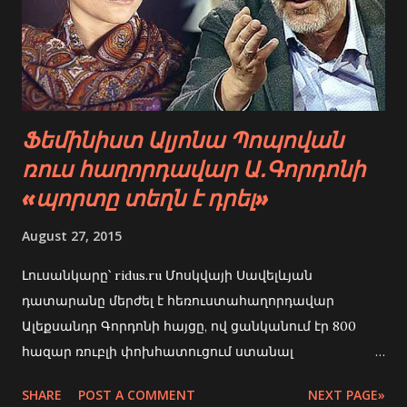
Ֆեմինիստ Ալյոնա Պոպովան
ռուս հաղորդավար Ա․Գորդոնի
«պորտը տեղն է դրել»
August 27, 2015
Լուսանկարը՝ ridus.ru Մոսկվայի Սավելևյան
դատարանը մերժել է հեռուստահաղորդավար
Ալեքսանդր Գորդոնի հայցը, ով ցանկանում էր 800
հազար ռուբլի փոխհատուցում ստանալ
իրավապաշտպան Ալյոնա Պոպովայից: Պոպովայի և
SHARE
POST A COMMENT
NEXT PAGE»
Գորդոնի փոխադարձ մեղադրանքների